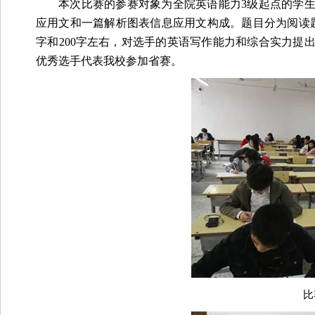
本次比赛的参赛对象为全院英语能力
3
级起点的学
应用文和一篇解析图表信息应用文构成。题目分为阅读
字和
200
字左右，对选手的英语写作能力和综合实力提
优秀选手代表我校参加省赛。
比