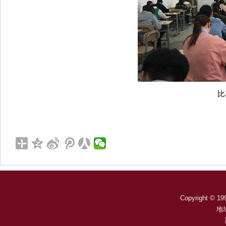
比
Copyright © 199
地