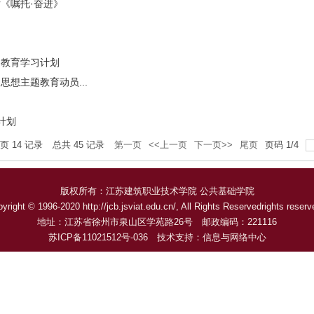
《嘱托·奋进》
题教育学习计划
想主题教育动员...
计划
每页
14
记录
总共
45
记录
第一页
<<上一页
下一页>>
尾页
页码
1
/
4
版权所有：江苏建筑职业技术学院 公共基础学院
yright © 1996-2020 http://jcb.jsviat.edu.cn/, All Rights Reservedrights reser
地址：江苏省徐州市泉山区学苑路26号 邮政编码：221116
苏ICP备11021512号-036 技术支持：信息与网络中心